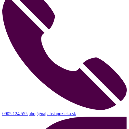
0905 124 555
ahoj@najlahsiapozicka.sk