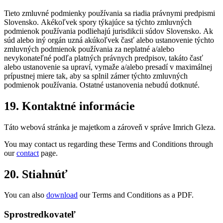
Tieto zmluvné podmienky používania sa riadia právnymi predpismi
Slovensko. Akékoľvek spory týkajúce sa týchto zmluvných
podmienok používania podliehajú jurisdikcii súdov Slovensko. Ak
súd alebo iný orgán uzná akúkoľvek časť alebo ustanovenie týchto
zmluvných podmienok používania za neplatné a/alebo
nevykonateľné podľa platných právnych predpisov, takáto časť
alebo ustanovenie sa upraví, vymaže a/alebo presadí v maximálnej
prípustnej miere tak, aby sa splnil zámer týchto zmluvných
podmienok používania. Ostatné ustanovenia nebudú dotknuté.
19. Kontaktné informácie
Táto webová stránka je majetkom a zároveň v správe Imrich Gleza.
You may contact us regarding these Terms and Conditions through
our
contact
page.
20. Stiahnúť
You can also
download
our Terms and Conditions as a PDF.
Sprostredkovateľ