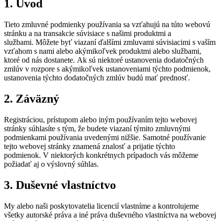
1. Úvod
Tieto zmluvné podmienky používania sa vzťahujú na túto webovú
stránku a na transakcie súvisiace s našimi produktmi a
službami. Môžete byť viazaní ďalšími zmluvami súvisiacimi s vaším
vzťahom s nami alebo akýmikoľvek produktmi alebo službami,
ktoré od nás dostanete. Ak sú niektoré ustanovenia dodatočných
zmlúv v rozpore s akýmikoľvek ustanoveniami týchto podmienok,
ustanovenia týchto dodatočných zmlúv budú mať prednosť.
2. Záväzný
Registráciou, prístupom alebo iným používaním tejto webovej
stránky súhlasíte s tým, že budete viazaní týmito zmluvnými
podmienkami používania uvedenými nižšie. Samotné používanie
tejto webovej stránky znamená znalosť a prijatie týchto
podmienok. V niektorých konkrétnych prípadoch vás môžeme
požiadať aj o výslovný súhlas.
3. Duševné vlastníctvo
My alebo naši poskytovatelia licencií vlastníme a kontrolujeme
všetky autorské práva a iné práva duševného vlastníctva na webovej