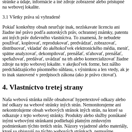
stránke a údaje, informácie a iné zdroje zobrazené alebo prístupné
na webovej lokalite.
3.1 Všetky práva sú vyhradené
Pokiaľ konkrétny obsah neurčuje inak, nezískavate licenciu ani
žiadne iné právo podľa autorských práv, ochrannej známky, patentu
ani iných práv duševného vlastníctva. To znamená, že nebudete
používať, kopírovať, reprodukovať, predvádzať, zobrazovať,
distribuovať, vkladať do akéhokoľvek elektronického média, meniť,
spätne analyzovať, dekompilovať, prenášať, sťahovať, prenášať,
speňažovať, predávať, uvádzať na trh alebo komercializovať žiadne
zdroje na tejto webovej lokalite. v akejkoľvek forme, bez nášho
predchádzajúceho písomného súhlasu, s výnimkou a len vtedy, ak je
to inak stanovené v predpisoch zákona (ako je právo citovať).
4. Vlastníctvo tretej strany
Naša webová stránka môže obsahovať hypertextové odkazy alebo
iné odkazy na webové stránky iných strán. Nemonitorujeme ani
nekontrolujeme obsah webových stránok iných strán, na ktoré sa
odkazuje z tejto webovej stránky. Produkty alebo služby ponúkané
inými webovými stránkami podliehajú platným zmluvným
podmienkam týchto tretích strán. Názory vyjadrené alebo materiály,
ktoré sa objavujú na týchto webových stránkach, nemusíme