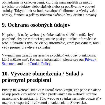
obmedzená na celkovú cenu, ktorú ste nám zaplatili za nákup
takýchto produktov alebo služieb alebo za používanie webovej
stránky. Takýto limit sa bude vzťahovať súhrnne na všetky vaše
nároky, činnosti a príčiny konania akéhokoľvek druhu a povahy.
9. Ochrana osobných údajov
Na prístup k našej webovej stránke a/alebo službám môže byť
potrebné, aby ste v rámci registrácie poskytli určité informácie o
sebe. Súhlasíte s tým, že všetky informácie, ktoré poskytnete, budú
vždy presné, pravdivé a aktuálne.
Vyvinuli sme zásady na riešenie akýchkoľvek obáv o súkromie,
ktoré môžete mať. For more information, please see our
Privacy
Statement
and our
Cookie Policy
.
10. Vývozné obmedzenia / Súlad s
právnymi predpismi
Prístup na webovú stránku z území alebo krajín, kde je obsah alebo
nákup produktov alebo služieb predávaných na webovej stránke
nezákonný, je zakázaný. Túto webovú stránku nesmiete používať v
rozpore s exportnými zákonmi a nariadeniami Slovensko.