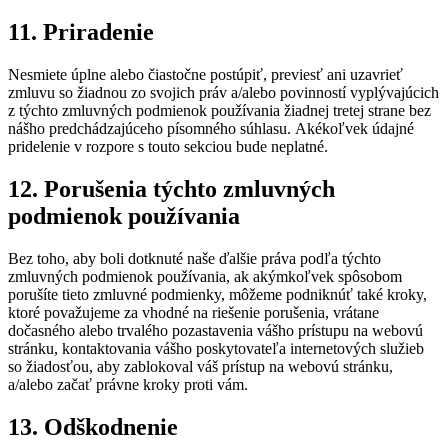
11. Priradenie
Nesmiete úplne alebo čiastočne postúpiť, previesť ani uzavrieť
zmluvu so žiadnou zo svojich práv a/alebo povinností vyplývajúcich
z týchto zmluvných podmienok používania žiadnej tretej strane bez
nášho predchádzajúceho písomného súhlasu. Akékoľvek údajné
pridelenie v rozpore s touto sekciou bude neplatné.
12. Porušenia týchto zmluvných
podmienok používania
Bez toho, aby boli dotknuté naše ďalšie práva podľa týchto
zmluvných podmienok používania, ak akýmkoľvek spôsobom
porušíte tieto zmluvné podmienky, môžeme podniknúť také kroky,
ktoré považujeme za vhodné na riešenie porušenia, vrátane
dočasného alebo trvalého pozastavenia vášho prístupu na webovú
stránku, kontaktovania vášho poskytovateľa internetových služieb
so žiadosťou, aby zablokoval váš prístup na webovú stránku,
a/alebo začať právne kroky proti vám.
13. Odškodnenie