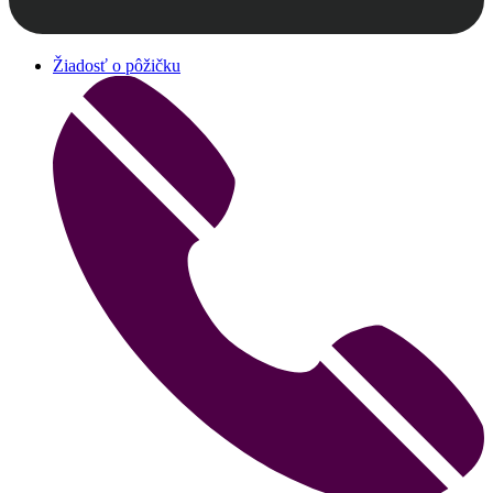
Žiadosť o pôžičku