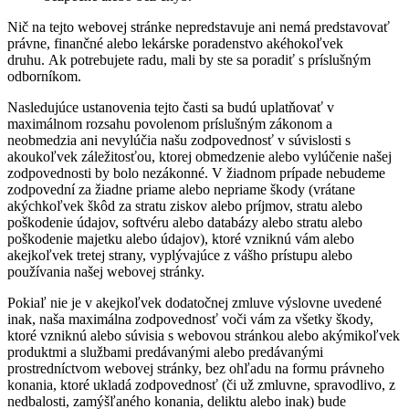
Nič na tejto webovej stránke nepredstavuje ani nemá predstavovať
právne, finančné alebo lekárske poradenstvo akéhokoľvek
druhu. Ak potrebujete radu, mali by ste sa poradiť s príslušným
odborníkom.
Nasledujúce ustanovenia tejto časti sa budú uplatňovať v
maximálnom rozsahu povolenom príslušným zákonom a
neobmedzia ani nevylúčia našu zodpovednosť v súvislosti s
akoukoľvek záležitosťou, ktorej obmedzenie alebo vylúčenie našej
zodpovednosti by bolo nezákonné. V žiadnom prípade nebudeme
zodpovední za žiadne priame alebo nepriame škody (vrátane
akýchkoľvek škôd za stratu ziskov alebo príjmov, stratu alebo
poškodenie údajov, softvéru alebo databázy alebo stratu alebo
poškodenie majetku alebo údajov), ktoré vzniknú vám alebo
akejkoľvek tretej strany, vyplývajúce z vášho prístupu alebo
používania našej webovej stránky.
Pokiaľ nie je v akejkoľvek dodatočnej zmluve výslovne uvedené
inak, naša maximálna zodpovednosť voči vám za všetky škody,
ktoré vzniknú alebo súvisia s webovou stránkou alebo akýmikoľvek
produktmi a službami predávanými alebo predávanými
prostredníctvom webovej stránky, bez ohľadu na formu právneho
konania, ktoré ukladá zodpovednosť (či už zmluvne, spravodlivo, z
nedbalosti, zamýšľaného konania, deliktu alebo inak) bude