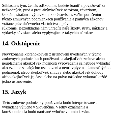
Súhlasíte s tým, že nás odškodníte, budete brániť a považovať za
neškodných, pred a proti akýmkoľvek nárokom, záväzkom,
škodám, stratám a výdavkom, ktoré súvisia s vaším porušením
týchto zmluvných podmienkach používania a platných zákonov
vrátane práv duševného vlastníctva a práv na
súkromie. Bezodkladne nám uhradíte naše škody, straty, náklady a
výdavky súvisiace alebo vyplývajúce z takýchto nárokov.
14. Odstúpenie
Nevykonanie ktoréhokoľvek z ustanovení uvedených v týchto
zmluvných podmienkach používania a akejkoľvek zmluve alebo
neuplatnenie akejkoľvek možnosti vypovedania sa nebude vykladať
ako vzdanie sa takýchto ustanovení a nemá vplyv na platnosť týchto
podmienok alebo akejkoľvek zmluvy alebo akejkoľvek dohody
alebo akejkoľvek jej časti alebo na právo následne vykonať každé
jedno ustanovenie.
15. Jazyk
Tieto zmluvné podmienky používania budú interpretované a
vykladané výlučne v Slovenčina. Všetky oznámenia a
korešpondencia budú napísané výlučne v tomto jazyku.