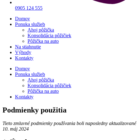
0905 124 555
Domov
Ponuka služieb
Ahoj pôžička
Konsolidácia pôžičiek
Pôžička na auto
Na stiahnutie
Výhody
Kontakty
Domov
Ponuka služieb
Ahoj pôžička
Konsolidácia pôžičiek
Pôžička na auto
Kontakty
Podmienky použitia
Tieto zmluvné podmienky používania boli naposledny aktualizované
10. máj 2024