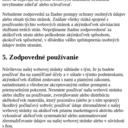
nevyhnutne zdieľať alebo schvaľovať.
Nebudeme zodpovední za žiadne postupy ochrany osobných údajov
alebo obsah týchto stránok. Znášate všetky riziká spojené s
používaním týchto webových stránok a akýmikoľvek súvisiacimi
službami tretích strán. Neprijímame žiadnu zodpovednosť za
akúkoľvek stratu alebo poškodenie akýmkoľvek spôsobom,
akokoľvek spôsobené, v dôsledku vášho sprístupnenia osobných
údajov tretím stranám.
5. Zodpovedné používanie
Návštevou našej webovej stránky súhlasíte s tým, že ju budete
používať iba na zamýšľané účely a v súlade s týmito podmienkami,
akýmikoľvek ďalšími zmluvami s nami a platnými zákonmi,
nariadeniami a všeobecne akceptovanými online postupmi a
priemyselnými pokynmi. Nesmiete používať našu webovú stránku
alebo služby na používanie, zverejňovanie alebo distribúciu
akéhokoľvek materiálu, ktorý pozostáva (alebo je s ním spojený)
škodlivý počítačový softvér; používať údaje zhromaždené z našej
webovej stránky na akúkoľvek priamu marketingovú aktivitu alebo
vykonávať akékoľvek systematické alebo automatizované
zhromažďovanie údajov na našej webovej stránke alebo v súvislosti
s ňou.