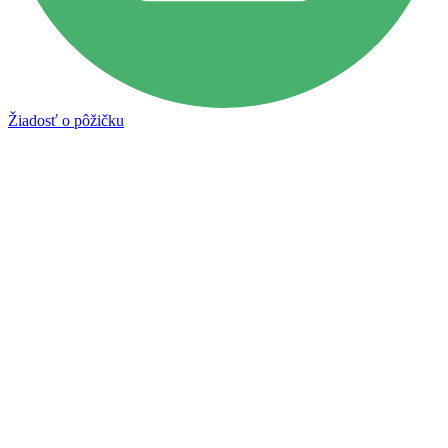
Žiadosť o pôžičku