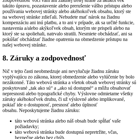
zodpovednosť voči vám ani žiadnej tretej strane za akúkoľvek
takúto úpravu, pozastavenie alebo prerušenie vášho prístupu alebo
používania webovej stránky alebo akéhokoľvek obsahu, ktorý ste
na webovej stránke zdieľali. Nebudete mať nárok na žiadnu
kompenzáciu ani inú platbu, a to ani v prípade, ak sa určité funkcie,
nastavenia a/alebo akýkoľvek obsah, ktorým ste prispeli alebo na
ktorý ste sa spoliehali, natrvalo stratili. Nesmiete obchádzať, ani sa
pokúšať obchádzať žiadne opatrenia na obmedzenie prístupu na
našej webovej stránke.
8. Záruky a zodpovednosť
Nič v tejto časti neobmedzuje ani nevylučuje žiadnu záruku
vyplývajúcu zo zákona, ktorej obmedzenie alebo vylúčenie by bolo
nezákonné. Táto webová stránka a všetok obsah webovej stránky sú
poskytované „tak ako sú“ a „ako sú dostupné“ a môžu obsahovať
nepresnosti alebo typografické chyby. Výslovne odmietame všetky
záruky akéhokoľvek druhu, či už výslovné alebo implikované,
pokiaľ ide o dostupnosť, presnosť alebo úplnosť
obsahu. Neposkytujeme žiadnu záruku:
táto webová stránka alebo náš obsah bude spĺňať vaše
požiadavky;
táto webová stránka bude dostupná nepretržite, včas,
bezpečne alebo bez chýb.