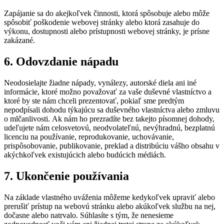
Zapájanie sa do akejkoľvek činnosti, ktorá spôsobuje alebo môže
spôsobiť poškodenie webovej stránky alebo ktorá zasahuje do
výkonu, dostupnosti alebo prístupnosti webovej stránky, je prísne
zakázané.
6. Odovzdanie nápadu
Neodosielajte žiadne nápady, vynálezy, autorské diela ani iné
informácie, ktoré možno považovať za vaše duševné vlastníctvo a
ktoré by ste nám chceli prezentovať, pokiaľ sme predtým
nepodpísali dohodu týkajúcu sa duševného vlastníctva alebo zmluvu
o mlčanlivosti. Ak nám ho prezradíte bez takejto písomnej dohody,
udeľujete nám celosvetovú, neodvolateľnú, nevýhradnú, bezplatnú
licenciu na používanie, reprodukovanie, uchovávanie,
prispôsobovanie, publikovanie, preklad a distribúciu vášho obsahu v
akýchkoľvek existujúcich alebo budúcich médiách.
7. Ukončenie používania
Na základe vlastného uváženia môžeme kedykoľvek upraviť alebo
prerušiť prístup na webovú stránku alebo akúkoľvek službu na nej,
dočasne alebo natrvalo. Súhlasíte s tým, že nenesieme